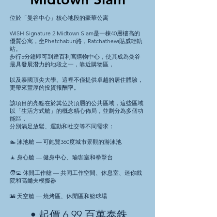
位於「曼谷中心」核心地段的豪華公寓
WISH Signature 2 Midtown Siam是一棟40層樓高的
優質公寓，坐Phetchaburi路，
Ratchathewi
貼威輕軌
站。
步行5分鐘即可到達百利宮購物中心，使其成為曼谷
最具發展潛力的地段之一，靠近購物區，
以及泰國頂尖大學。這裡不僅提供卓越的居住體驗，
更帶來豐厚的投資報酬率。
該項目的亮點在於其位於頂層的公共區域，這些區域
以「生活方式艙」的概念精心佈局，並劃分為多個功
能區，
分別滿足放鬆、運動和社交等不同需求：
🏊 泳池艙 — 可飽覽360度城市景觀的游泳池
🧘 身心艙 — 健身中心、瑜珈室和拳擊台
🧑‍💻 休閒工作艙 — 共同工作空間、休息室、迷你戲
院和高爾夫模擬器
🌇 天空艙 — 燒烤區、休閒區和籃球場
• 起價 6.99 百萬泰銖