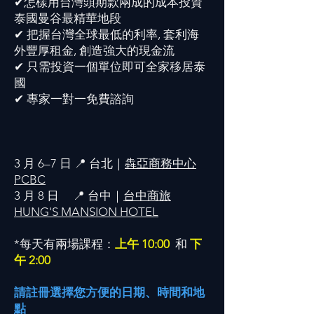
✔怎樣用台灣頭期款兩成的成本投資
泰國曼谷最精華地段
✔ 把握台灣全球最低的利率, 套利海
外豐厚租金, 創造強大的現金流
✔ 只需投資一個單位即可全家移居泰
國
✔ 專家一對一免費諮詢
3 月 6–7 日 📍 台北｜
犇亞商務中心
PCBC
3 月 8 日 📍 台中｜
台中商旅
HUNG'S MANSION HOTEL
*每天有兩場課程：
上午 10:00
和
下
午 2:00
請註冊選擇您方便的日期、時間和地
點