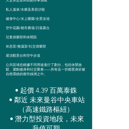
大堂休息室和自動停車系統
私人溫泉/水療及美容沙龍
健身中心/水上樂園/全景泳池
空中花園/都市農場/日落露台
兒童俱樂部和休閒區
休息室/會議室/社交俱樂部
屋頂觀景台和空中步道
公共區域也根據不同用途進行了劃分，包括休閒放
鬆、運動健身和社交聚會——所有這一切都置身於被
自然環繞的都市綠洲之中。
• 起價 4.39 百萬泰銖
• 鄰近 未來曼谷中央車站
（高速鐵路樞紐）
• 潛力型投資地段，未來
升值可期