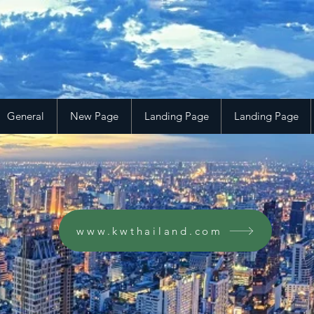
General
New Page
Landing Page
Landing Page
www.kwthailand.com