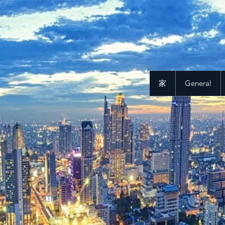
家
General