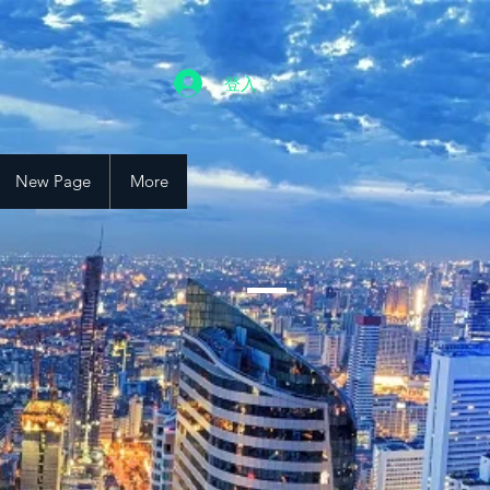
登入
New Page
More