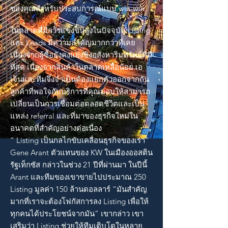
ของคุณสำหรับประสบการณ์แบบ win-win
ในตลาดที่มีการแข่งขันสูงในปัจจุบัน Listing
และ Leads มีความสำคัญมากกว่าที่เคย
เนื่องจากผู้ซื้อยังคงแย่งชิงอสังหาริมทรัพย์ที่ดี
ที่สุด เนื่องจากสินค้าในตลาดเหลือน้อย เอ
เจ้นและทีมจึงจำเป็นต้องแยกตัวออกจากกัน
ลูกค้าที่พอใจกับบริการที่คุณมอบให้สามารถ
เปลี่ยนเป็นการเชื่อมต่อตลอดชีวิตและเป็น
แหล่ง referral และที่มาของธุรกิจใหม่ใน
อนาคตที่สำคัญอย่างต่อเนื่อง
“ Listing เป็นกลไกขับเคลื่อนธุรกิจของเรา”
Gene Arant ตัวแทนของ KW ในเมืองออสติน
รัฐเท็กซัส กล่าวในช่วง 21 ปีที่ผ่านมา ในปีนี้
Arant และทีมของเขาขายไปประมาณ 250
Listing มูลค่า 150 ล้านดอลลาร์ “มันสำคัญ
มากที่เราจะต้องโฟกัสการลง Listing เพื่อให้
ทุกคนได้ประโยชน์จากมัน” เขากล่าว เขา
เสริมว่า Listing ช่วยให้ทีมเติบโตในหลาย