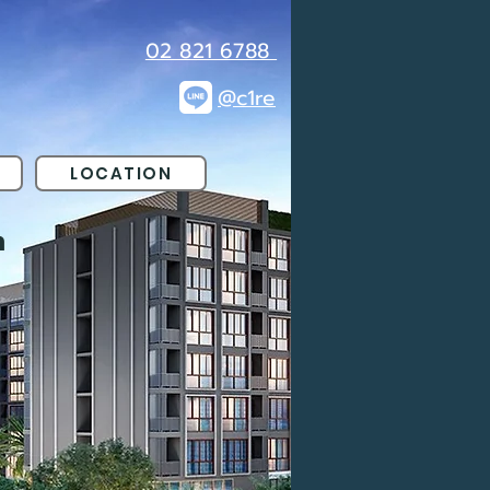
02 821 6788
@c1re
LOCATION
า