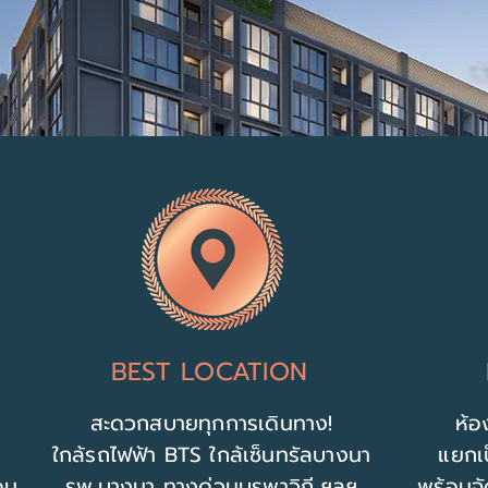
BEST LOCATION
สะดวกสบายทุกการเดินทาง!
ห้อ
ใกล้รถไฟฟ้า BTS ใกล้เซ็นทรัลบางนา
แยกเป
อน
รพ.บางนา ทางด่วนบูรพาวิถี ฯลฯ
พร้อมจั