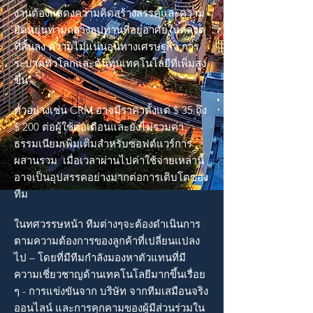
งานต้องแสดงความคิดสร้างสรรค์และความ
ยืดหยุ่นท่ามกลางอุปทานที่อยู่อาศัยในตลาด
ที่สั้นลง ความไม่แน่นอนทางเศรษฐกิจ การ
ระบาดทั่วโลกและต้นทุนเทคโนโลยีที่เพิ่มสูง
ขึ้น
ตัวอย่างเช่น CRM อาจมีราคาตั้งแต่ $ 35 ถึง
$ 200 ต่อผู้ใช้ต่อเดือนและยังไม่รวมค่า
ธรรมเนียมเพิ่มเติมสำหรับซอฟต์แวร์การ
ผสานรวม เมื่อเวลาผ่านไปค่าใช้จ่ายเหล่านี้
อาจเป็นอุปสรรคอย่างมากต่อการเติบโตของ
ทีม
ในทศวรรษหน้า ทีมต่างๆจะต้องดำเนินการ
ตามความต้องการของลูกค้าที่เปลี่ยนแปลง
ไป – โดยที่มีทีมกำลังมองหาตัวแทนที่มี
ความเชี่ยวชาญด้านเทคโนโลยีมากขึ้นเรื่อย
ๆ - การแข่งขันจาก บริษัท จากทีมเสมือนจริง
ออนไลน์ และการคุกคามของผู้มีส่วนร่วมใน